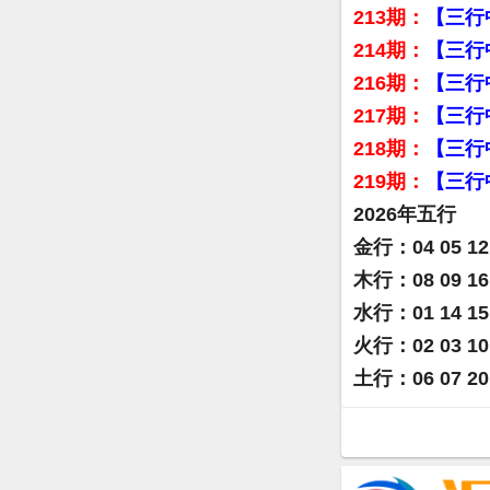
213期：
【三行
214期：
【三行
216期：
【三行
217期：
【三行
218期：
【三行
219期：
【三行
2026年五行
金行：04 05 12 1
木行：08 09 16 1
水行：01 14 15 2
火行：02 03 10 1
土行：06 07 20 2