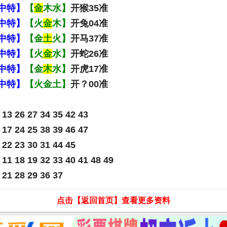
中特】
【
金
木水】
开猴35准
中特】
【火
金
木】
开兔04准
中特】
【金
土
火】
开马37准
中特】
【火
金
水】
开蛇26准
中特】
【金
木
水】
开虎17准
中特】
【火金土】
开？00准
3 26 27 34 35 42 43
7 24 25 38 39 46 47
2 23 30 31 44 45
1 18 19 32 33 40 41 48 49
1 28 29 36 37
点击【返回首页】查看更多资料