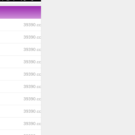
39390.cc
39390.cc
39390.cc
39390.cc
39390.cc
39390.cc
39390.cc
39390.cc
39390.cc