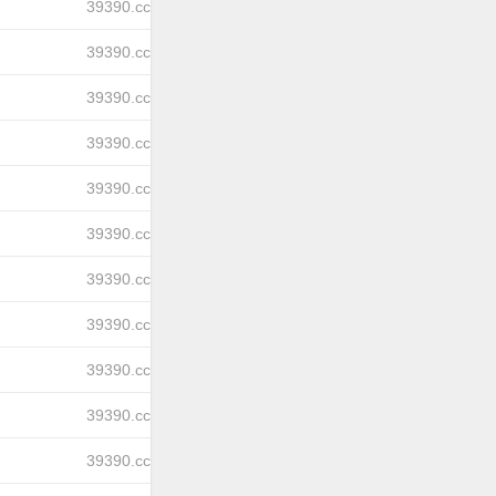
39390.cc
39390.cc
39390.cc
39390.cc
39390.cc
39390.cc
39390.cc
39390.cc
39390.cc
39390.cc
39390.cc