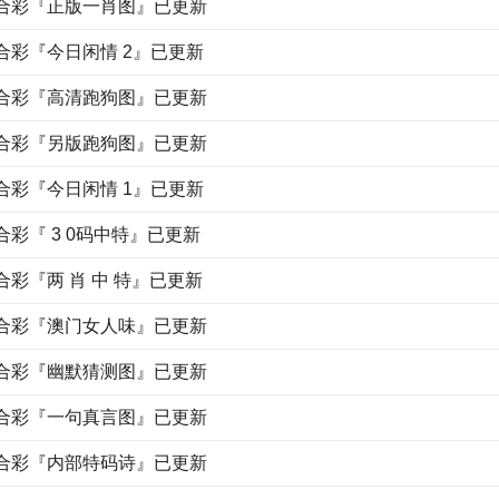
六合彩『正版一肖图』已更新
六合彩『今日闲情 2』已更新
六合彩『高清跑狗图』已更新
六合彩『另版跑狗图』已更新
六合彩『今日闲情 1』已更新
六合彩『 3 0码中特』已更新
六合彩『两 肖 中 特』已更新
六合彩『澳门女人味』已更新
六合彩『幽默猜测图』已更新
六合彩『一句真言图』已更新
六合彩『内部特码诗』已更新