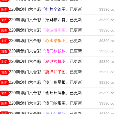
220期:澳门六合彩
『挂牌全篇图』
已更新
39390.cc
彩图
220期:澳门六合彩
『招财猫四肖』
已更新
39390.cc
彩图
220期:澳门六合彩
『凌波微步图』
已更新
39390.cc
彩图
220期:澳门六合彩
『心水彩报图』
已更新
39390.cc
彩图
220期:澳门六合彩
『澳门欲钱料』
已更新
39390.cc
彩图
220期:澳门六合彩
『秘典玄机图』
已更新
39390.cc
彩图
220期:澳门六合彩
『惠泽知了图』
已更新
39390.cc
彩图
220期:澳门六合彩
『澳门福星报』
已更新
39390.cc
彩图
220期:澳门六合彩
『金旺旺码报』
已更新
39390.cc
彩图
220期:澳门六合彩
『澳门蛇蛋图』
已更新
39390.cc
彩图
220期:澳门六合彩
『黄大仙神码』
已更新
39390.cc
彩图