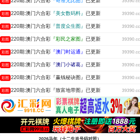
220期:澳门六合彩
『奇准无比图』
已更新
39390.cc
彩图
220期:澳门六合彩
『美女数码料』
已更新
39390.cc
彩图
220期:澳门六合彩
『普度众生图』
已更新
39390.cc
彩图
220期:澳门六合彩
『彩民之家图』
已更新
39390.cc
彩图
220期:澳门六合彩
『澳门时运通』
已更新
39390.cc
彩图
220期:澳门六合彩
『澳门小诸葛』
已更新
39390.cc
彩图
220期:澳门六合彩『赢钱秘诀图』已更新
39390.cc
彩图
220期:澳门六合彩『致富地带图』已更新
39390.cc
彩图