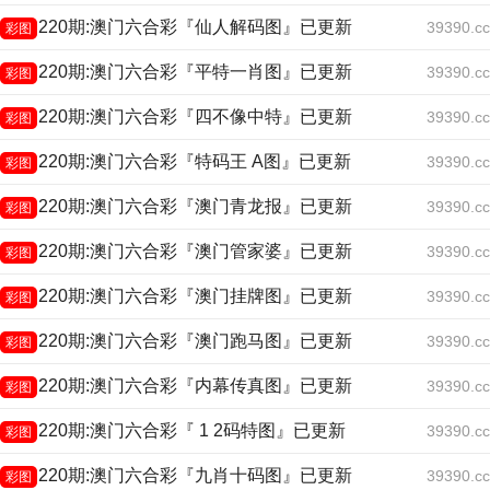
220期:澳门六合彩『仙人解码图』已更新
39390.cc
彩图
220期:澳门六合彩『平特一肖图』已更新
39390.cc
彩图
220期:澳门六合彩『四不像中特』已更新
39390.cc
彩图
220期:澳门六合彩『特码王 A图』已更新
39390.cc
彩图
220期:澳门六合彩『澳门青龙报』已更新
39390.cc
彩图
220期:澳门六合彩『澳门管家婆』已更新
39390.cc
彩图
220期:澳门六合彩『澳门挂牌图』已更新
39390.cc
彩图
220期:澳门六合彩『澳门跑马图』已更新
39390.cc
彩图
220期:澳门六合彩『内幕传真图』已更新
39390.cc
彩图
220期:澳门六合彩『 1 2码特图』已更新
39390.cc
彩图
220期:澳门六合彩『九肖十码图』已更新
39390.cc
彩图