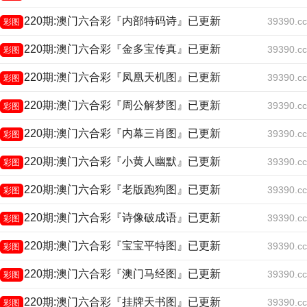
220期:澳门六合彩『内部特码诗』已更新
39390.cc
彩图
220期:澳门六合彩『金多宝传真』已更新
39390.cc
彩图
220期:澳门六合彩『凤凰天机图』已更新
39390.cc
彩图
220期:澳门六合彩『周公解梦图』已更新
39390.cc
彩图
220期:澳门六合彩『内幕三肖图』已更新
39390.cc
彩图
220期:澳门六合彩『小黄人幽默』已更新
39390.cc
彩图
220期:澳门六合彩『老版跑狗图』已更新
39390.cc
彩图
220期:澳门六合彩『诗像破成语』已更新
39390.cc
彩图
220期:澳门六合彩『宝宝平特图』已更新
39390.cc
彩图
220期:澳门六合彩『澳门马经图』已更新
39390.cc
彩图
220期:澳门六合彩『挂牌天书图』已更新
39390.cc
彩图